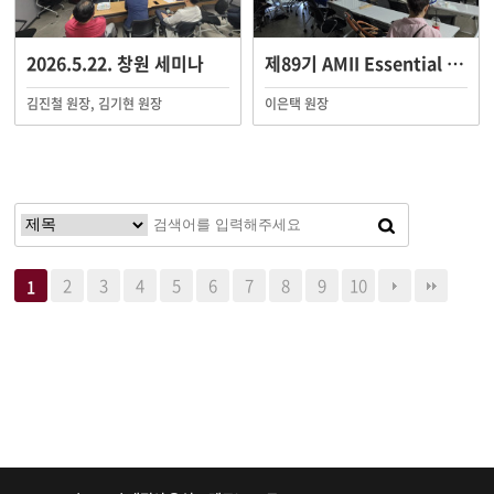
2026.5.22. 창원 세미나
제89기 AMII Essential Course
김진철 원장, 김기현 원장
이은택 원장
2
3
4
5
6
7
8
9
10
1