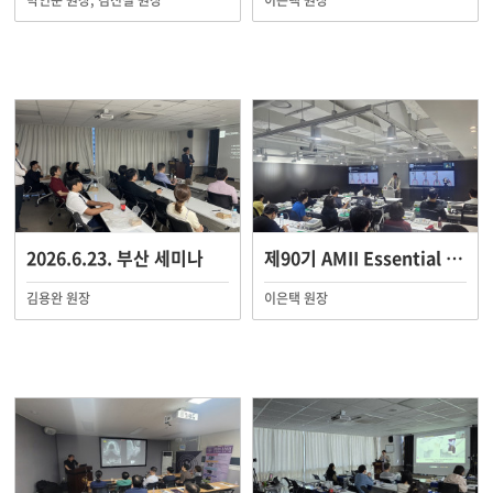
박인순 원장, 김진철 원장
이은택 원장
2026.6.23. 부산 세미나
제90기 AMII Essential Course
김용완 원장
이은택 원장