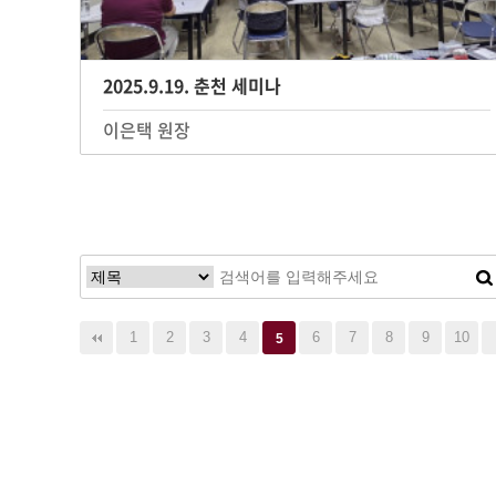
2025.9.19. 춘천 세미나
이은택 원장
1
2
3
4
6
7
8
9
10
5