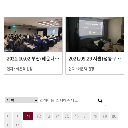
2021.10.02 부산(해운대) 세미나
2021.09.29 서울(성동구) 세미나
연자 : 이은택 원장
연자 : 이은택 원장
72
73
74
75
76
77
78
79
80
71