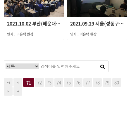
2021.10.02 부산(해운대) 세미나
2021.09.29 서울(성동구) 세미나
연자 : 이은택 원장
연자 : 이은택 원장
72
73
74
75
76
77
78
79
80
71