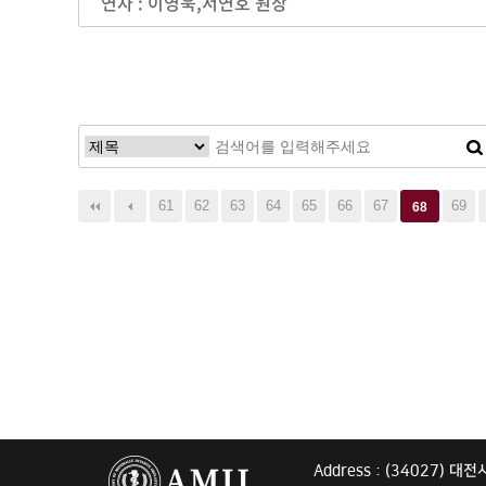
연자 : 이영욱,서연호 원장
음
맨끝
61
62
63
64
65
66
67
69
68
Address : (34027) 