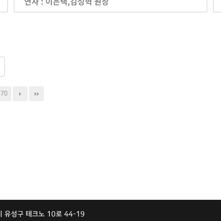
연자 : 이은택,김성혁 원장
70
대전시 유성구 테크노 10로 44-19