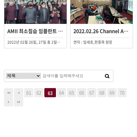
AMII 최소침습 임플란트 제57-58기 연수 수료
2022.02.26 Channel AMII Live S…
2022년 02월 26일, 27일 총 2일에 걸쳐 AMII 최소침습 임플란트 제57-58기 연수회가 AMII 경기(수원) 임상교육원 외 지역임상교육원에서 진행되었습니다.
연자 : 임세호,한종목 원장
61
62
64
65
66
67
68
69
70
63