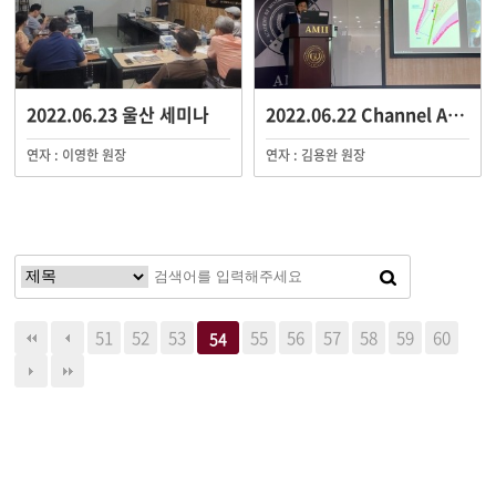
2022.06.23 울산 세미나
2022.06.22 Channel AMII Live S…
연자 : 이영한 원장
연자 : 김용완 원장
51
52
53
55
56
57
58
59
60
54