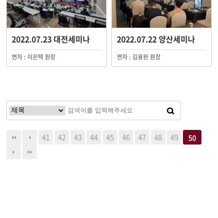
2022.07.23 대전세미나
2022.07.22 양산세미나
연자 : 이은택 원장
연자 : 김용완 원장
41
42
43
44
45
46
47
48
49
50