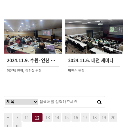
2024.11.9. 수원·인천 세미나
2024.11.6. 대전 세미나
이은택 원장, 김진철 원장
박인순 원장
11
13
14
15
16
17
18
19
20
12