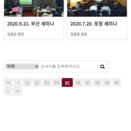
2020.9.21. 부산 세미나
2020.7.20. 포항 세미나
김용완 원장
김용완 원장
81
82
83
84
86
87
88
89
90
85