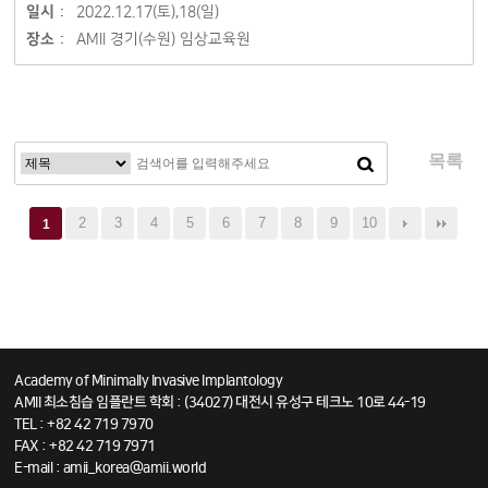
일시 :
2022.12.17(토),18(일)
장소 :
AMII 경기(수원) 임상교육원
목록
2
3
4
5
6
7
8
9
10
1
Academy of Minimally Invasive Implantology
AMII 최소침습 임플란트 학회 : (34027) 대전시 유성구 테크노 10로 44-19
TEL : +82 42 719 7970
FAX : +82 42 719 7971
E-mail : amii_korea@amii.world