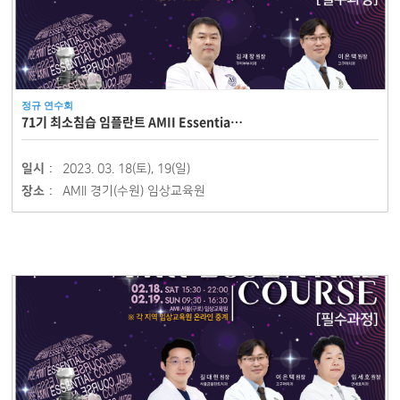
정규 연수회
71기 최소침습 임플란트 AMII Essentia…
일시 :
2023. 03. 18(토), 19(일)
장소 :
AMII 경기(수원) 임상교육원