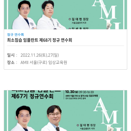
정규 연수회
최소침습 임플란트 제68기 정규 연수회
일시 :
2022.11.26(토),27(일)
장소 :
AMII 서울(구로) 임상교육원