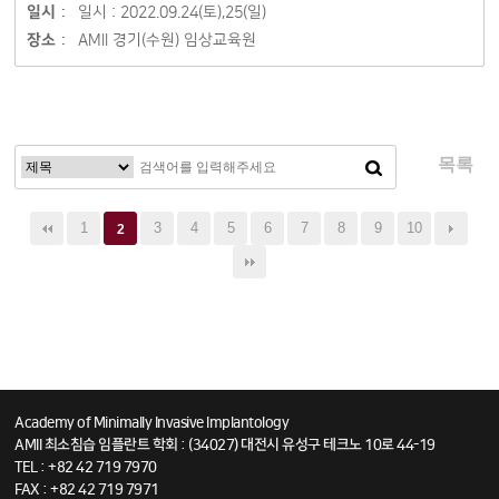
일시 :
일시 : 2022.09.24(토),25(일)
장소 :
AMII 경기(수원) 임상교육원
목록
1
3
4
5
6
7
8
9
10
2
Academy of Minimally Invasive Implantology
AMII 최소침습 임플란트 학회 : (34027) 대전시 유성구 테크노 10로 44-19
TEL : +82 42 719 7970
FAX : +82 42 719 7971