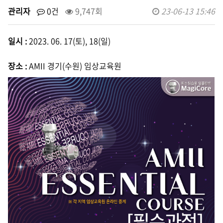
관리자
0건
9,747회
23-06-13 15:46
일시 :
2023. 06. 17(토), 18(일)
장소 :
AMII 경기(수원) 임상교육원