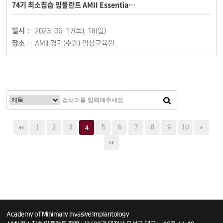
74기 최소침습 임플란트 AMII Essentia…
일시 :
2023. 06. 17(토), 18(일)
장소 :
AMII 경기(수원) 임상교육원
1
2
3
5
6
7
8
9
10
4
Academy of Minimally Invasive Implantology