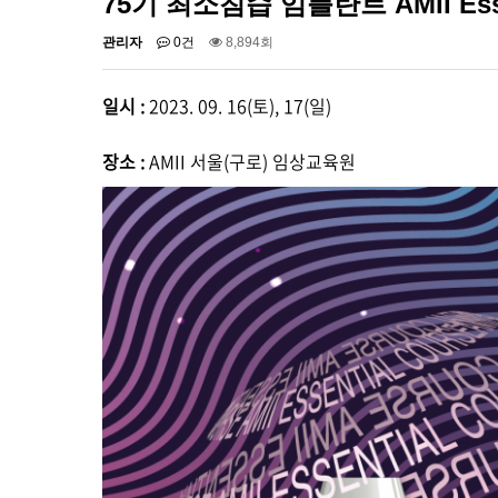
75기 최소침습 임플란트 AMII Essen
관리자
0건
8,894회
일시 :
2023. 09. 16(토), 17(일)
장소 :
AMII 서울(구로) 임상교육원