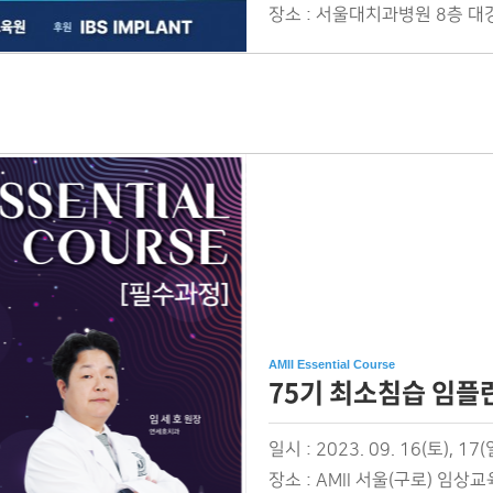
장소 :
서울대치과병원 8층 대
AMII Essential Course
75기 최소침습 임플란트
일시 :
2023. 09. 16(토), 17(
장소 :
AMII 서울(구로) 임상