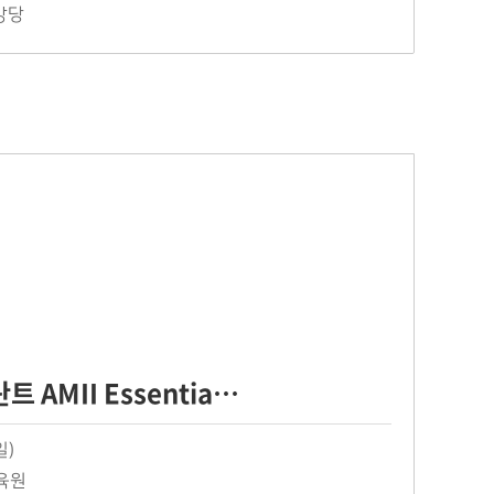
강당
 AMII Essentia…
일)
교육원